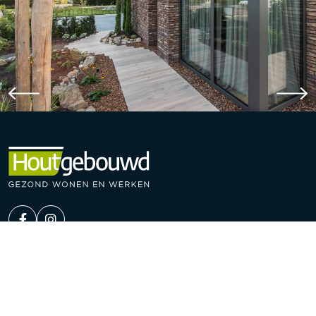
Houtgebouwd
Ysselsteynseweg 82a
5813 BM Ysselsteyn-Venray